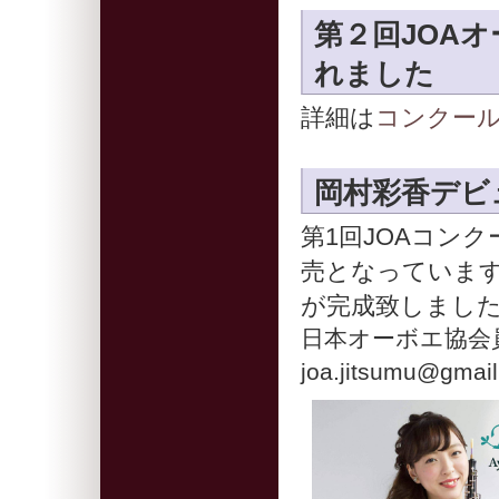
第２回JOA
れました
詳細は
コンクー
岡村彩香デビ
第1回JOAコン
売となっています
が完成致しまし
日本オーボエ協会員
joa.jitsumu@