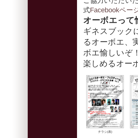
ご協力いただいた
式
Facebookペー
オーボエって
ギネスブック
るオーボエ、
ボエ愉しいぞ
楽しめるオー
チラシ(表)