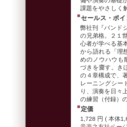
備や演奏の基礎
課題をやさしく
セールス・ポイ
弊社刊『バンド
の兄弟格。２１
心者が学べる基
から語れる「理
めのノウハウも
づきを齎す。き
の４章構成で、
レーニングシー
り、演奏を日々
の練習（付録）
定価
1,728 円 ( 本体1,
音楽之友社ペー