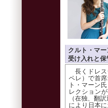
クルト・マー
受け入れと保
長くドレス
ペレ）で首席
ト・マーン氏（Ku
レクションが
（在独、翻訳
により日本に