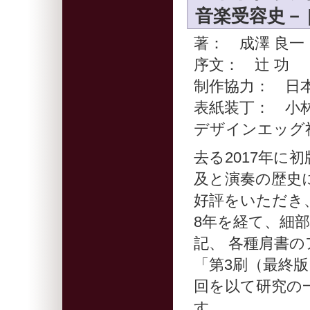
音楽受容史－ 
著： 成澤 良一
序文： 辻 功
制作協力： 日
表紙装丁： 小林
デザインエッグ社（My
去る2017年に
及と演奏の歴史
好評をいただき
8年を経て、細
記、 各種肩書
「第3刷（最終
回を以て研究の
す。