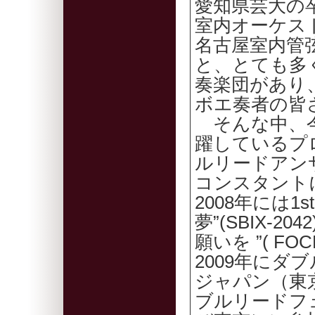
愛知県芸大の
室内オーケス
名古屋室内管
と、とても多
奏楽団があり
ボエ奏者の皆
そんな中、今
躍しているプ
ルリードアン
コンスタント
2008年には1s
夢”(SBIX-2
願いを ”( FO
2009年に
ジャパン（東京
ブルリードフ