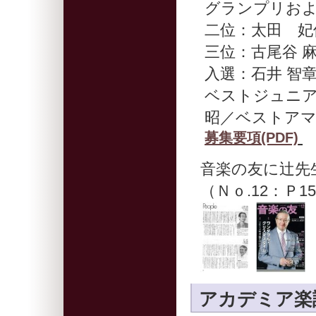
グランプリおよ
二位：太田 妃
三位：古尾谷 
入選：石井 智章
ベストジュニア
昭／ベストアマ
募集要項(PDF)
音楽の友に辻先
（Ｎｏ.12：Ｐ
アカデミア楽