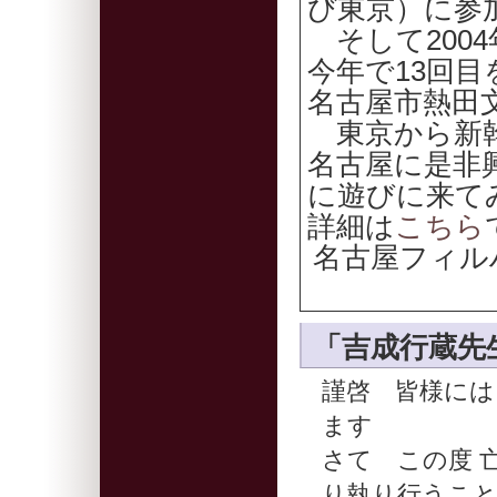
び東京）に参
そして200
今年で13回目を
名古屋市熱田
東京から新幹
名古屋に是非
に遊びに来て
詳細は
こちら
名古屋フィル
「吉成行蔵先
謹啓 皆様に
ます
さて この度 
り執り行うこ