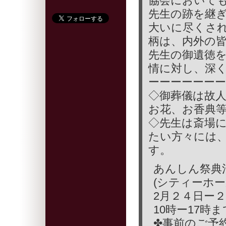
協会において
先生の跡を継
大いに尽くされ
柄は、内外の
先生の御遺徳
情に対し、深く
ーーーーーーー
◇御葬儀は故
お花、お香典
◇先生は斎場
たい方々には
す。
あんしん祭典
(シティーホール清瀬
2月２４日ー
10時ー17時
✤事前のご予