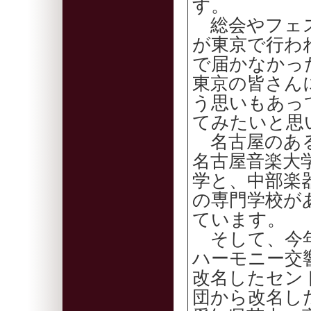
す。
総会やフェス
が東京で行わ
で届かなかっ
東京の皆さん
う思いもあっ
てみたいと思
名古屋のある
名古屋音楽大
学と、中部楽
の専門学校が
ています。
そして、今年
ハーモニー交
改名したセン
団から改名し