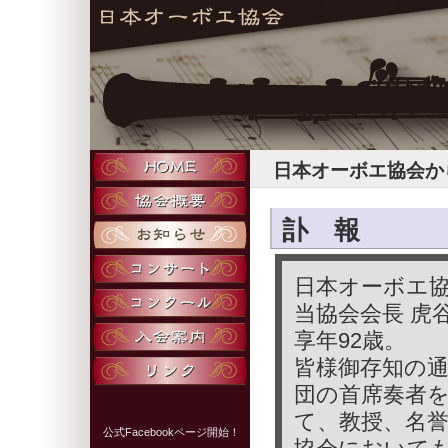
日本オーボエ協会か
訃 報
日本オーボエ協
当協会会長 虎
享年92歳。
皆様御存知の
団の首席奏者
て、教授、名誉
公式
Facebookページ
開始！