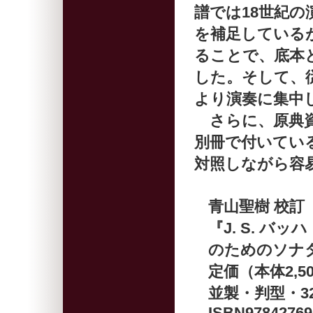
譜では18世紀
を補足している
ることで、底本
した。そして、
より演奏に集中
さらに、原典資
別冊で付いてい
対照しながら容
青山聖樹 校訂
『J. S. 
のためのソナタ
定価（本体2,5
並製・判型・32
ISBN97842769