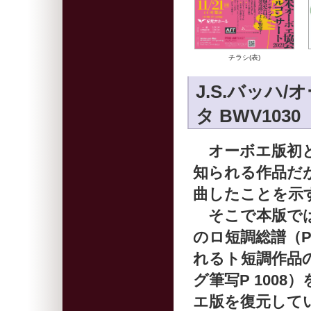
チラシ(表)
J.S.バッハ
タ BWV10
オーボエ版初とな
知られる作品だ
曲したことを示
そこで本版では
のロ短調総譜（P 9
れるト短調作品
グ筆写P 100
エ版を復元して