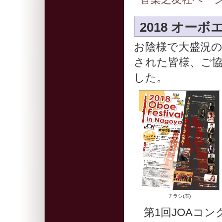
2018 オー
お陰様で大盛況
された皆様、ご
した。
チラシ(表)
第1回JOAコ